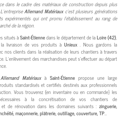
ice dans le cadre des
matériaux de construction depuis plus
 L’entreprise
Allemand Matériaux
c’est plusieurs générations
ts expérimentés qui ont promu l’établissement au rang de
rché de la région.
 situés à
Saint-Étienne
dans le département de la
Loire (42)
,
 la livraison de vos produits à
Unieux
. Nous gardons la
c nos clients dans la réalisation de leurs chantiers à travers
nce. L’enlèvement des marchandises peut s’effectuer au départ
nce.
e
Allemand Matériaux
à
Saint-Étienne
propose une large
duits standardisés et certifiés destinés aux professionnels
uction. Vous trouverez (en inventaire ou en commande} les
nécessaires à la concrétisation de vos chantiers de
n et de rénovation dans les domaines suivants :
zinguerie,
anchéité, maçonnerie, plâtrerie, outillage, couverture, TP
…