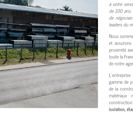
à votre serv
de 100 ans
.
de négocian
leaders du ma
Nous sommes
et assurons
proximité ave
toute la Fra
de notre age
L’entrepris
gamme de pro
de la constr
matériaux 
constructio
isolation, ét