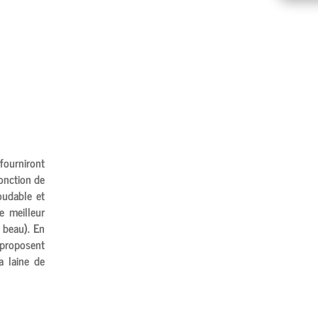
fourniront
fonction de
oudable et
e meilleur
t beau). En
 proposent
a laine de