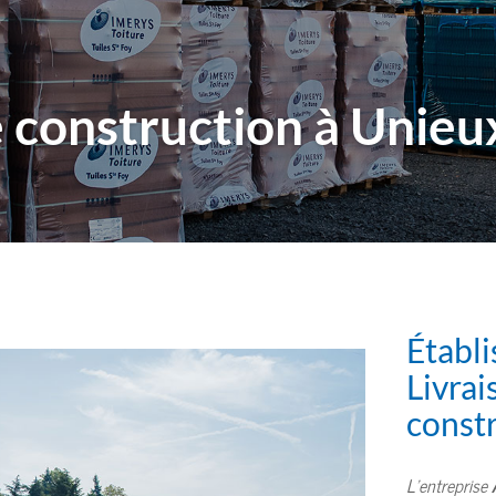
 construction à Unieu
Établ
Livrai
const
L’entreprise