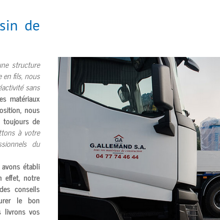
sin de
une structure
 en fils, nous
éactivité sans
es matériaux
osition, nous
 toujours de
tons à votre
ssionnels du
 avons établi
 effet, notre
des conseils
urer le bon
 livrons vos