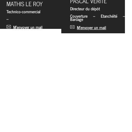
PASCAL VERITE
MATHIS LE ROY
Directeur du dépôt
Technico-commercial
Couverture – Etanchéité –
–
Bardage
M’envoyer un mail
M’envoyer un mail