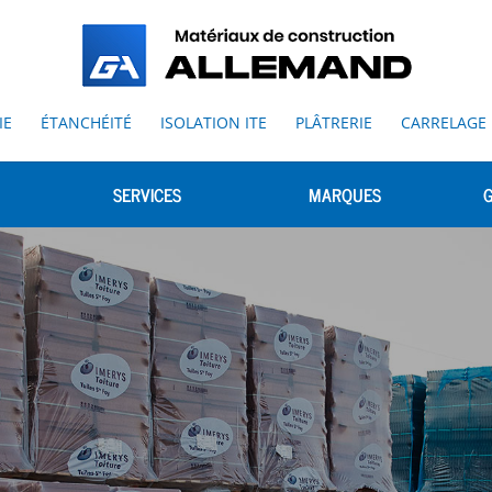
IE
ÉTANCHÉITÉ
ISOLATION ITE
PLÂTRERIE
CARRELAGE
SERVICES
MARQUES
G