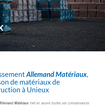
x
issement
Allemand Matériaux
,
son de matériaux de
ruction à Unieux
Allemand Matériaux
met en œuvre toutes ses connaissances