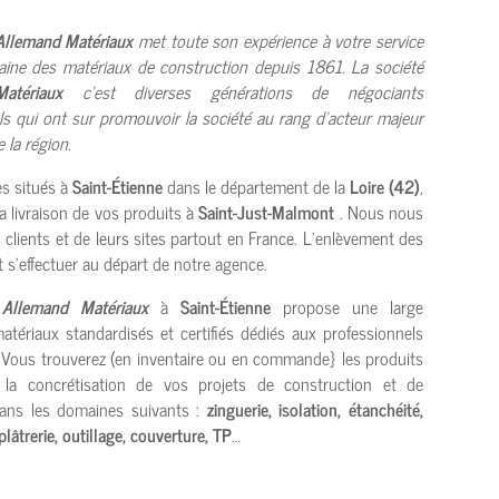
Allemand Matériaux
met toute son expérience à votre service
aine des
matériaux de construction depuis 1861
. La société
atériaux
c’est diverses générations de négociants
ls qui ont sur promouvoir la société au rang d’acteur majeur
 la région.
 situés à
Saint-Étienne
dans le département de la
Loire (42)
,
a livraison de vos produits à
Saint-Just-Malmont
. Nous nous
clients et de leurs sites partout en France. L’enlèvement des
 s’effectuer au départ de notre agence.
e
Allemand Matériaux
à
Saint-Étienne
propose une large
ériaux standardisés et certifiés dédiés aux professionnels
 Vous trouverez (en inventaire ou en commande} les produits
à la concrétisation de vos projets de construction et de
dans les domaines suivants :
zinguerie, isolation, étanchéité,
lâtrerie, outillage, couverture, TP
…