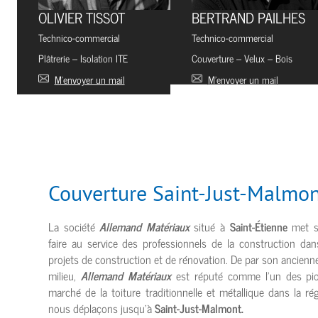
OLIVIER TISSOT
BERTRAND PAILHES
Technico-commercial
Technico-commercial
Plâtrerie – Isolation ITE
Couverture – Velux – Bois
M’envoyer un mail
M’envoyer un mail
Couverture Saint-Just-Malmo
La société
Allemand Matériaux
situé à
Saint-Étienne
met so
faire au service des professionnels de la construction dan
projets de construction et de rénovation. De par son ancienn
milieu,
Allemand Matériaux
est réputé comme l’un des pio
marché de la toiture traditionnelle et métallique dans la ré
nous déplaçons jusqu’à
Saint-Just-Malmont.