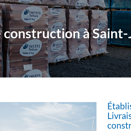
construction à Saint-
Établ
Livrai
const