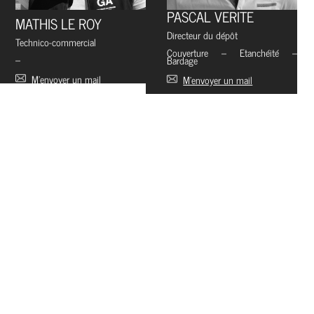
PASCAL VERITE
MATHIS LE ROY
Directeur du dépôt
Technico-commercial
Couverture – Etanchéité –
–
Bardage
M’envoyer un mail
M’envoyer un mail