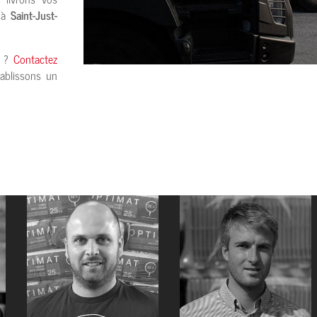
u’à
Saint-Just-
e ?
Contactez
ablissons un