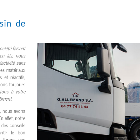
sin de
ociété faisant
en fils, nous
éactivité sans
les matériaux
 et réactifs,
rons toujours
tons à votre
timent.
s, nous avons
n effet, notre
 des conseils
antir le bon
 livrons vos