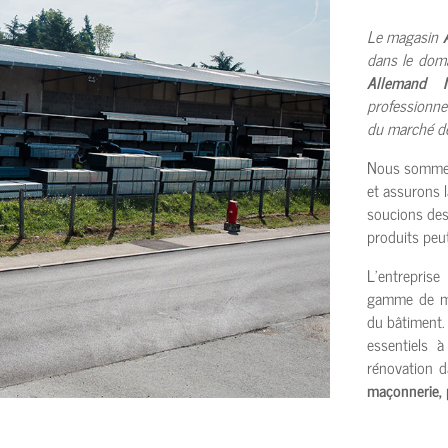
Le magasin
dans le dom
Allemand M
professionne
du marché de
Nous sommes
et assurons l
soucions des 
produits peut
L’entrepris
gamme de mat
du bâtiment.
essentiels 
rénovation 
maçonnerie, p