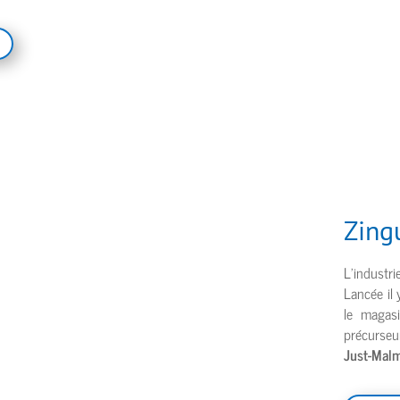
Zing
L’industri
Lancée il 
le maga
précurseu
Just-Malm