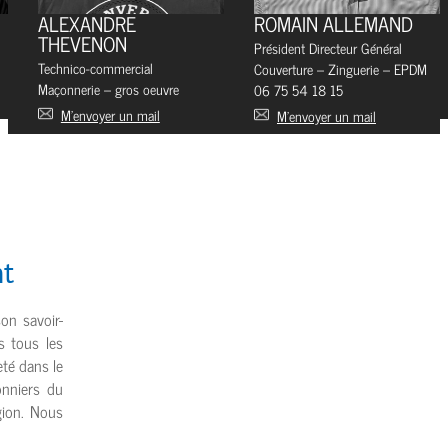
ALEXANDRE
ROMAIN ALLEMAND
THEVENON
Président Directeur Général
Technico-commercial
Couverture – Zinguerie – EPDM
Maçonnerie – gros oeuvre
06 75 54 18 15
M’envoyer un mail
M’envoyer un mail
nt
n savoir-
s tous les
eté dans le
nniers du
gion. Nous