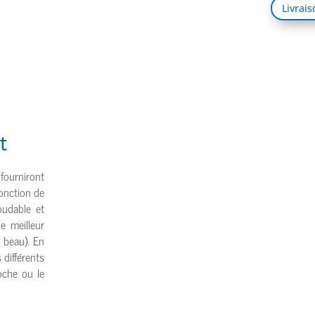
Livrai
t
 fourniront
fonction de
oudable et
e meilleur
t beau). En
différents
oche ou le